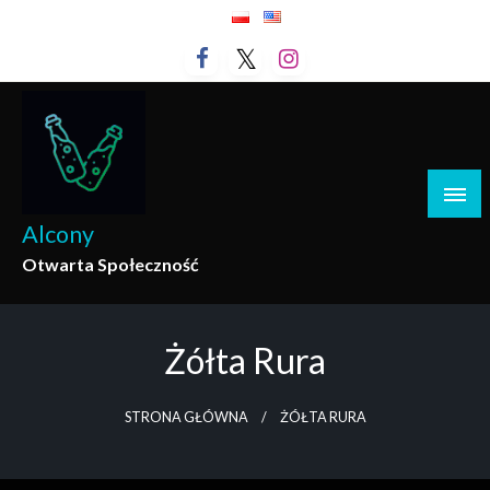
Przejdź
do
treści
Alcony
Otwarta Społeczność
Żółta Rura
STRONA GŁÓWNA
ŻÓŁTA RURA