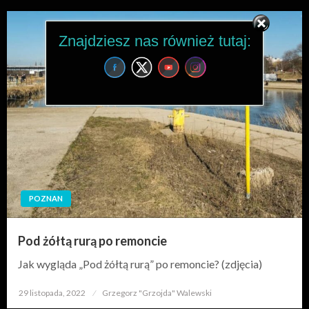
Znajdziesz nas również tutaj:
POZNAN
Pod żółtą rurą po remoncie
Jak wygląda „Pod żółtą rurą” po remoncie? (zdjęcia)
29 listopada, 2022
Opublikowane
Grzegorz "Grzojda" Walewski
w