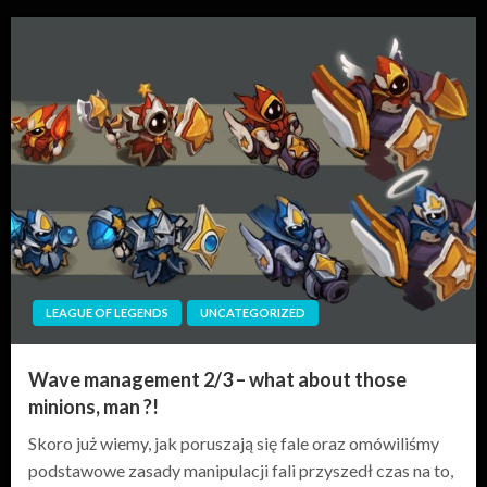
LEAGUE OF LEGENDS
UNCATEGORIZED
Wave management 2/3 – what about those
minions, man ?!
Skoro już wiemy, jak poruszają się fale oraz omówiliśmy
podstawowe zasady manipulacji fali przyszedł czas na to,