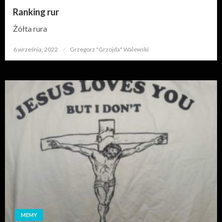
Ranking rur
Żółta rura
6 września, 2022
Opublikowane
Grzegorz "Grzojda" Walewski
w
MEMY