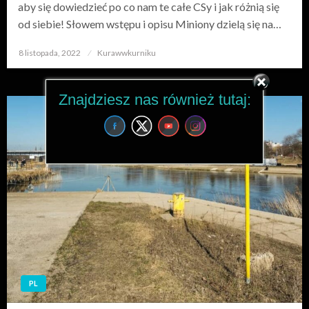
aby się dowiedzieć po co nam te całe CSy i jak różnią się
od siebie! Słowem wstępu i opisu Miniony dzielą się na…
8 listopada, 2022
Opublikowane
Kurawwkurniku
w
Znajdziesz nas również tutaj:
PL