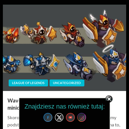
LEAGUE OF LEGENDS
UNCATEGORIZED
Wave management 2/3 – what about those
Znajdziesz nas również tutaj:
minions, man ?!
Skoro już wiemy, jak poruszają się fale oraz omówiliśmy
podstawowe zasady manipulacji fali przyszedł czas na to,