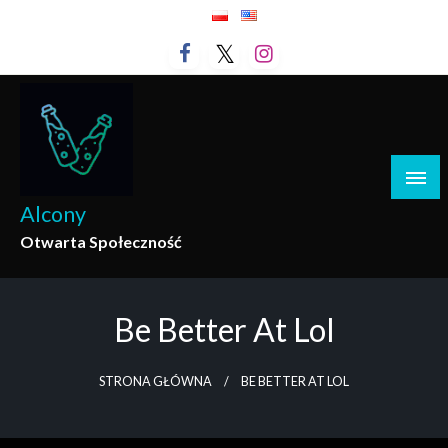
Przejdź
do
treści
Alcony
Otwarta Społeczność
Be Better At Lol
STRONA GŁÓWNA
BE BETTER AT LOL