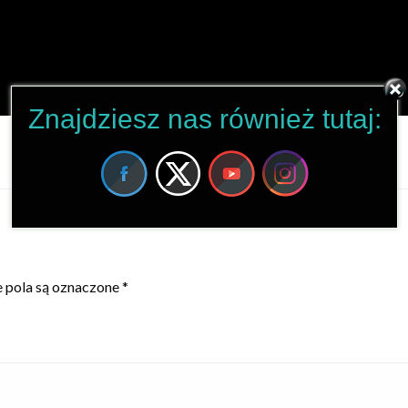
Znajdziesz nas również tutaj:
pola są oznaczone
*