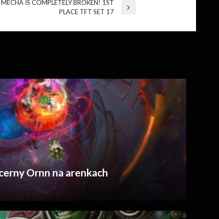
10 MECHA IS COMPLETELY BROKEN! 1ST
PLACE TFT SET 17
cerny Ornn na arenkach