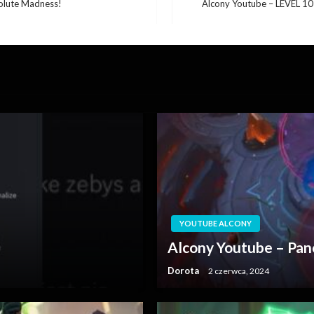
olute Madness!
Alcony Youtube – LEVEL 
Następny
wpis
YOUTUBE ALCONY
Alcony Youtube – Pan
Dorota
2 czerwca, 2024