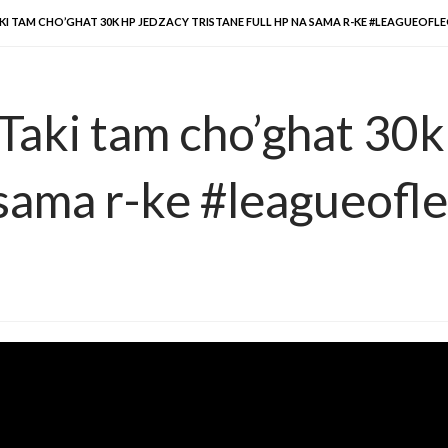
I TAM CHO’GHAT 30K HP JEDZACY TRISTANE FULL HP NA SAMA R-KE #LEAGUEOFL
Taki tam cho’ghat 30
a sama r-ke #leagueofl