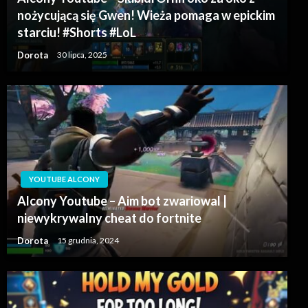
nożycującą się Gwen! Wieża pomaga w epickim
starciu! #Shorts #LoL
Dorota
30 lipca, 2025
YOUTUBE ALCONY
Alcony Youtube – Aim bot zwariowal |
niewykrywalny cheat do fortnite
Dorota
15 grudnia, 2024