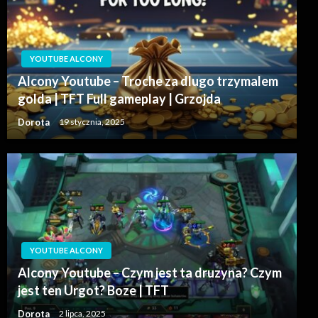
YOUTUBE ALCONY
Alcony Youtube – Troche za dlugo trzymalem
golda | TFT Full gameplay | Grzojda
Dorota
19 stycznia, 2025
YOUTUBE ALCONY
Alcony Youtube – Czym jest ta druzyna? Czym
jest ten Urgot? Boze | TFT
Dorota
2 lipca, 2025