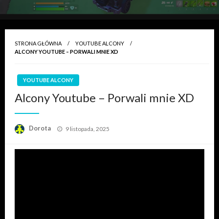
STRONA GŁÓWNA
YOUTUBE ALCONY
ALCONY YOUTUBE – PORWALI MNIE XD
YOUTUBE ALCONY
Alcony Youtube – Porwali mnie XD
Opublikowane
Dorota
9 listopada, 2025
w