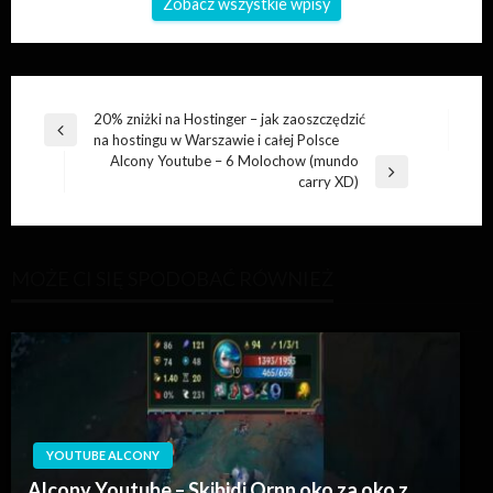
Zobacz wszystkie wpisy
Nawigacja
20% zniżki na Hostinger – jak zaoszczędzić
Poprzedni
na hostingu w Warszawie i całej Polsce
wpisu
wpis
Alcony Youtube – 6 Molochow (mundo
Następny
carry XD)
wpis
MOŻE CI SIĘ SPODOBAĆ RÓWNIEŻ
YOUTUBE ALCONY
Alcony Youtube – Skibidi Ornn oko za oko z