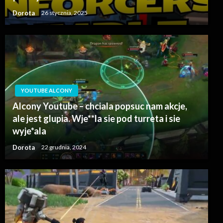
Dorota
26 stycznia, 2025
YOUTUBE ALCONY
Alcony Youtube – chciala popsuc nam akcje,
ale jest glupia. Wje**la sie pod turreta i sie
wyje*ala
Dorota
22 grudnia, 2024