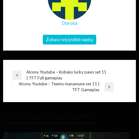
Dorota
Zobacz wszystkie wpisy
Nawigacja
Alcony Youtube – Kobuko lucky paws set 11
Poprzedni
| TFT Full gameplay
wpisu
wpis
Alcony Youtube – Teemo manamune set 11 |
Następny
TFT Gameplay
wpis
MOŻE CI SIĘ SPODOBAĆ RÓWNIEŻ