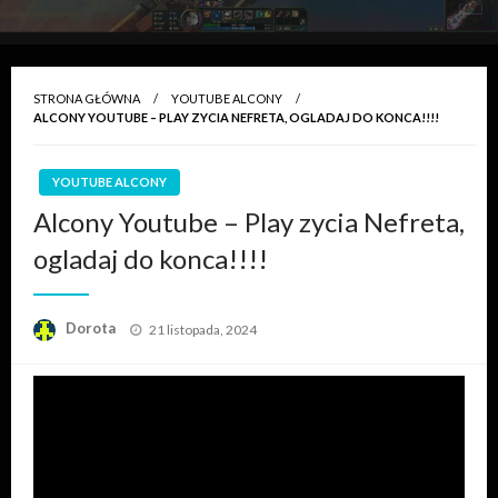
STRONA GŁÓWNA
YOUTUBE ALCONY
ALCONY YOUTUBE – PLAY ZYCIA NEFRETA, OGLADAJ DO KONCA!!!!
YOUTUBE ALCONY
Alcony Youtube – Play zycia Nefreta,
ogladaj do konca!!!!
Opublikowane
Dorota
21 listopada, 2024
w