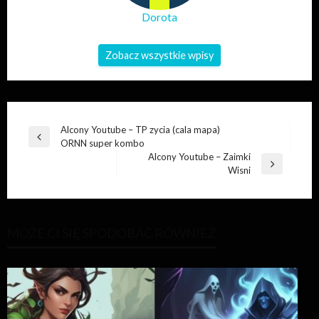
Dorota
Zobacz wszystkie wpisy
Nawigacja
Alcony Youtube – TP zycia (cala mapa)
Poprzedni
ORNN super kombo
wpisu
wpis
Alcony Youtube – Zaimki
Następny
Wisni
wpis
MOŻE CI SIĘ SPODOBAĆ RÓWNIEŻ