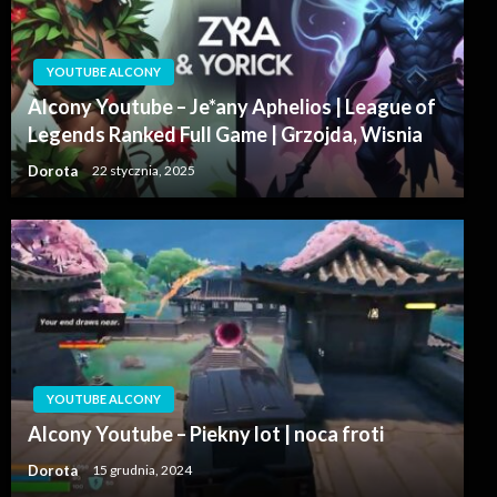
YOUTUBE ALCONY
Alcony Youtube – Je*any Aphelios | League of
Legends Ranked Full Game | Grzojda, Wisnia
Dorota
22 stycznia, 2025
YOUTUBE ALCONY
Alcony Youtube – Piekny lot | noca froti
Dorota
15 grudnia, 2024