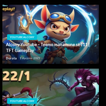
YOUTUBE ALCONY
Alcony Youtube – Teemo manamune set 11 |
TFT Gameplay
Dorota
1 stycznia, 2025
YOUTUBE ALCONY