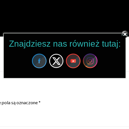
Znajdziesz nas również tutaj:
pola są oznaczone
*