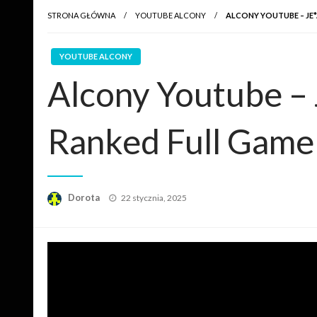
STRONA GŁÓWNA
YOUTUBE ALCONY
ALCONY YOUTUBE – JE*
YOUTUBE ALCONY
Alcony Youtube – 
Ranked Full Game 
Opublikowane
Dorota
22 stycznia, 2025
w