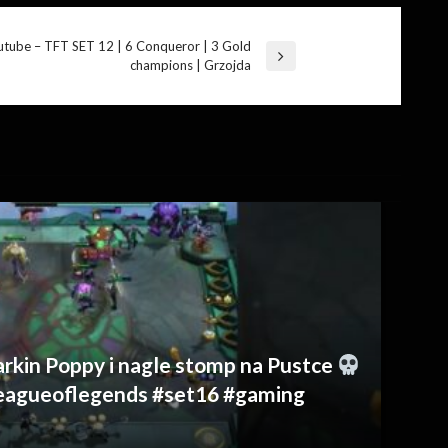
utube – TFT SET 12 | 6 Conqueror | 3 Gold
champions | Grzojda
rkin Poppy i nagle stomp na Pustce
#leagueoflegends #set16 #gaming