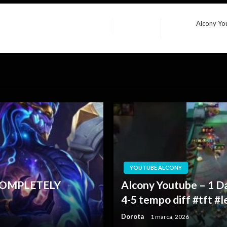
Alcony Yo
Następny
wpis
YOUTUBE ALCONY
 COMPLETELY
Alcony Youtube – 1 Da
4-5 tempo diff #tft 
Dorota
1 marca, 2026