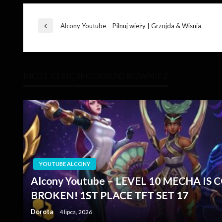
Nawigacja
Alcony Youtube – Pilnuj wieży | Grzojda & Wisnia
Poprzedni
wpis
wpisu
MOŻE CI SIĘ SPODOBAĆ RÓWNIEŻ
YOUTUBE ALCONY
Alcony Youtube – LEVEL 10 MECHA IS
BROKEN! 1ST PLACE TFT SET 17
Dorota
4 lipca, 2026