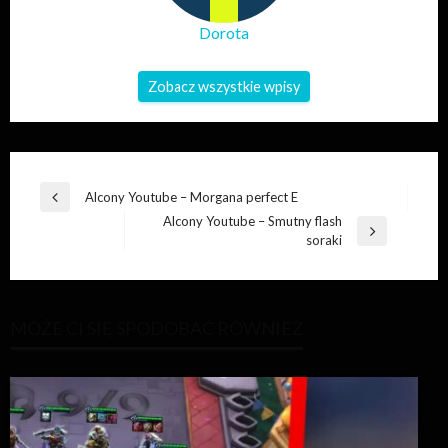
Dorota
Zobacz wszystkie wpisy
Nawigacja
Alcony Youtube – Morgana perfect E
Poprzedni
wpisu
Alcony Youtube – Smutny flash
wpis
Następny
soraki
wpis
MOŻE CI SIĘ SPODOBAĆ RÓWNIEŻ