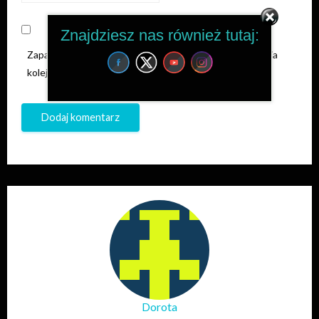
Znajdziesz nas również tutaj:
Zapamiętaj moje dane w tej przeglądarce podczas pisania
kolejnych komentarzy.
Dorota