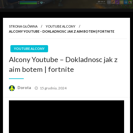
STRONA GŁÓWNA
YOUTUBE ALCONY
ALCONY YOUTUBE – DOKLADNOSC JAK Z AIM BOTEM | FORTNITE
YOUTUBE ALCONY
Alcony Youtube – Dokladnosc jak z
aim botem | fortnite
Opublikowane
Dorota
15 grudnia, 2024
w