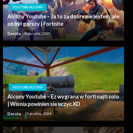
YOUTUBE ALCONY
Alcony Youtube – Ja to za dobry nie jestem, ale
on byl gorszy | Fortnite
Dorota
3 stycznia, 2025
YOUTUBE ALCONY
Alcony Youtube – Ez wygrana w forti najti solo
| Wisnia powinien sie uczyc XD
Dorota
15 grudnia, 2024