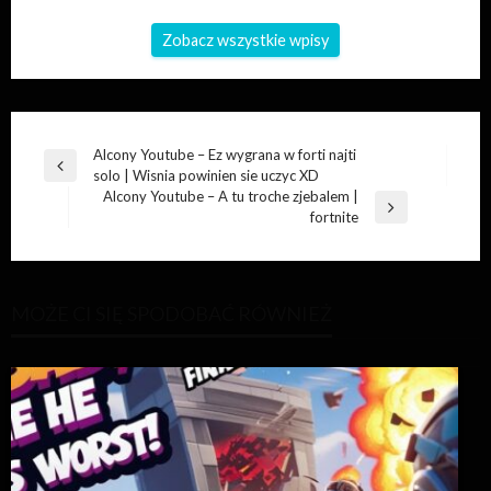
Zobacz wszystkie wpisy
Nawigacja
Alcony Youtube – Ez wygrana w forti najti
Poprzedni
solo | Wisnia powinien sie uczyc XD
wpisu
wpis
Alcony Youtube – A tu troche zjebalem |
Następny
fortnite
wpis
MOŻE CI SIĘ SPODOBAĆ RÓWNIEŻ