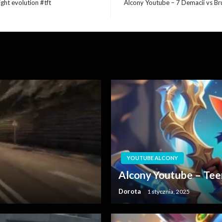
ht evolution #tft
Alcony Youtube – 7 Demacii vs B
Następny
wpis
YOUTUBE ALCONY
Alcony Youtube – Te
Dorota
1 stycznia, 2025