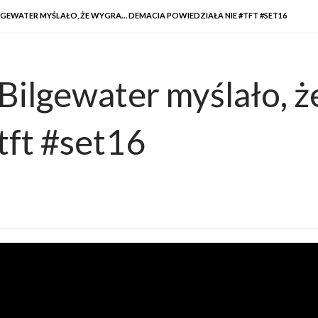
LGEWATER MYŚLAŁO, ŻE WYGRA… DEMACIA POWIEDZIAŁA NIE #TFT #SET16
Bilgewater myślało, 
tft #set16