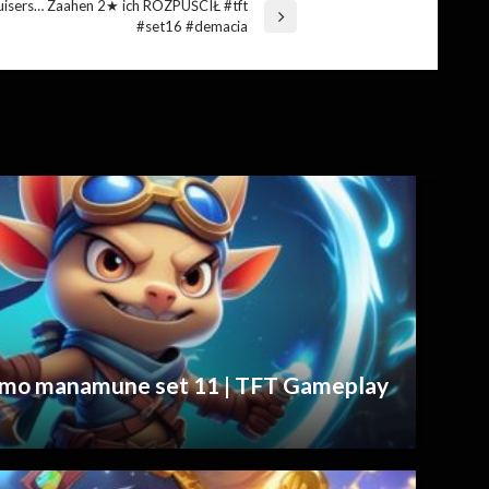
ruisers… Zaahen 2★ ich ROZPUŚCIŁ #tft
#set16 #demacia
emo manamune set 11 | TFT Gameplay