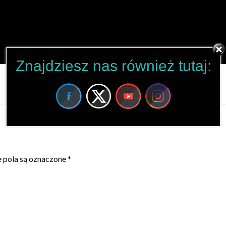
Znajdziesz nas również tutaj:
pola są oznaczone
*