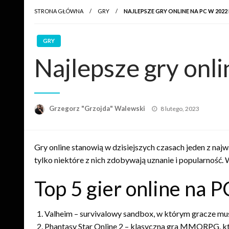
STRONA GŁÓWNA
GRY
NAJLEPSZE GRY ONLINE NA PC W 2022
GRY
Najlepsze gry onl
Opublikowane
Grzegorz "Grzojda" Walewski
8 lutego, 2023
w
Gry online stanowią w dzisiejszych czasach jeden z naj
tylko niektóre z nich zdobywają uznanie i popularność. 
Top 5 gier online na 
Valheim – survivalowy sandbox, w którym gracze mu
Phantasy Star Online 2 – klasyczna gra MMORPG, kt