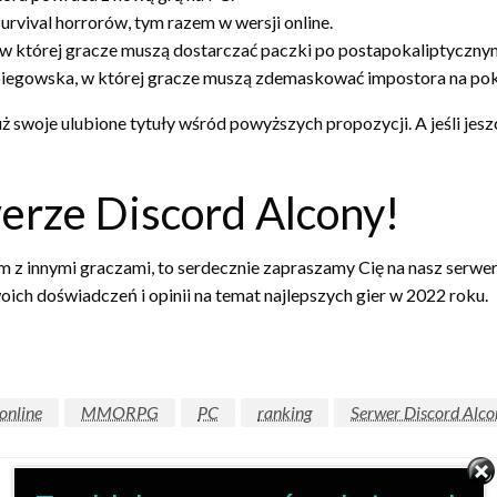
 survival horrorów, tym razem w wersji online.
, w której gracze muszą dostarczać paczki po postapokaliptyczny
zpiegowska, w której gracze muszą zdemaskować impostora na po
 już swoje ulubione tytuły wśród powyższych propozycji. A jeśli jes
erze Discord Alcony!
zem z innymi graczami, to serdecznie zapraszamy Cię na nasz serw
oich doświadczeń i opinii na temat najlepszych gier w 2022 roku.
online
MMORPG
PC
ranking
Serwer Discord Alc