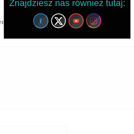
Znajdziesz nas również tutaj:
pola są oznaczone
*