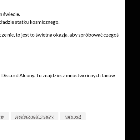
m świecie.
kładzie statku kosmicznego.
zcze nie, to jest to świetna okazja, aby spróbować czegoś
er Discord Alcony. Tu znajdziesz mnóstwo innych fanów
ony
społeczność graczy
survival