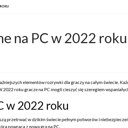
 ROKU
ine na PC w 2022 roku
ważniejszych elementów rozrywki dla graczy na całym świecie. Każ
W 2022 roku gracze na PC mogli cieszyć się szeregiem wspaniałych 
PC w 2022 roku
szą przetrwać w dzikim świecie pełnym potworów i niebezpiecze
óra powraca z nową grą na PC.