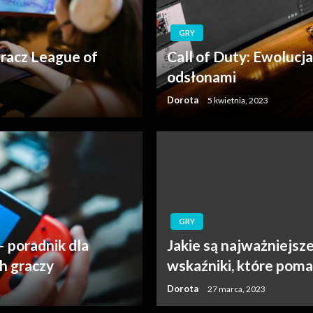
GRY
gracz League of
Call of Duty: Ewolucja 
odsłonami
Dorota
5 kwietnia, 2023
GRY
– poradnik dla
Jakie są najważniejsz
h graczy
wskaźniki, które poma
Dorota
27 marca, 2023