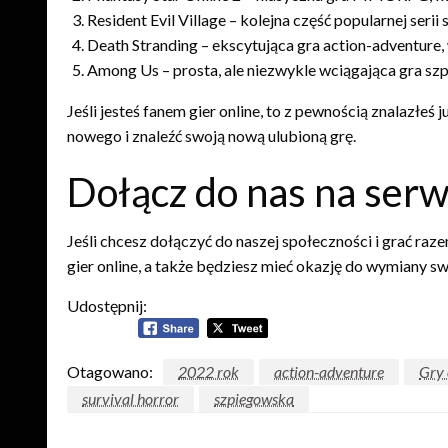
Resident Evil Village – kolejna część popularnej serii
Death Stranding – ekscytująca gra action-adventure
Among Us – prosta, ale niezwykle wciągająca gra s
Jeśli jesteś fanem gier online, to z pewnością znalazłeś
nowego i znaleźć swoją nową ulubioną grę.
Dołącz do nas na serw
Jeśli chcesz dołączyć do naszej społeczności i grać ra
gier online, a także będziesz mieć okazję do wymiany sw
Udostępnij:
Otagowano:
2022 rok
action-adventure
Gry 
survival horror
szpiegowska