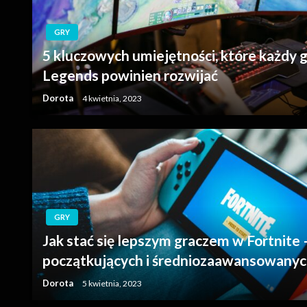
GRY
5 kluczowych umiejętności, które każdy 
Legends powinien rozwijać
Dorota
4 kwietnia, 2023
GRY
Jak stać się lepszym graczem w Fortnite 
początkujących i średniozaawansowanyc
Dorota
5 kwietnia, 2023