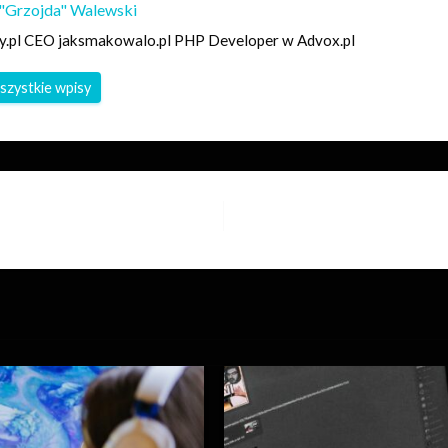
"Grzojda" Walewski
y.pl CEO jaksmakowalo.pl PHP Developer w Advox.pl
szystkie wpisy