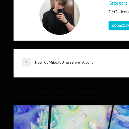
Grzegorz 
CEO alcon
Zobacz w
Nawigacja
Powrót Mikox88 na serwer Alcony
Poprzedni
wpis
wpisu
MOŻE CI SIĘ SPODOBAĆ RÓWNIEŻ