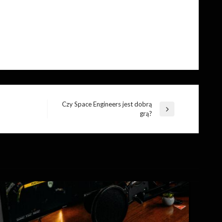
Czy Space Engineers jest dobrą
Następny
grą?
wpis