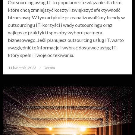
Outsourcing usług IT to popularne rozwiązanie dla firm,
które chcą zmniejszyć koszty i zwiększyć efektywność
biznesową. W tym artykule przeanalizowaliśmy trendy w
outsourcingu IT, korzyści i wady outsourcingu oraz
najlepsze praktyki i sposoby wyboru partnera
biznesowego. Jeśli planujesz outsourcing usług IT, warto
uwzględnić te informacje i wybrać dostawcę usług IT,
który spełni Twoje oczekiwania.
11 kwietnia, 2023
Opublikowane
Dorota
w