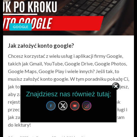
GOOGLE
Jak założyć konto google?
Chcesz korzystać z wielu usług i aplikacji firmy Google,
takich jak Gmail, YouTube, Google Drive, Google Photos,
Google Maps, Google Play i wiele innych? Jeśli tak, to
musisz założyć konto google. W tym poradniku pokażę Ci,
jak to zrobić krok po kroku. Dowiesz się, co potrzebujesz,
Znajdziesz nas również tutaj:
aby założyć konto google, jak wypełnić formularz
rejestracyjny, jak potwierdzić swój numer telefonu, jak
przeczytać i zaakceptować warunki korzystania z usługi i
jak zarządzać swoim kontem i ustawieniami. Zapraszam
do lektury!
Opublikowane