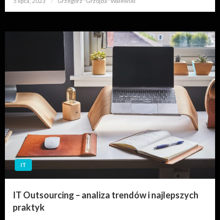
5 lipca, 2023
Grzegorz "Grzojda" Walewski
w
IT
IT Outsourcing – analiza trendów i najlepszych
praktyk