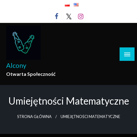
Przejdź
do
treści
Alcony
Otwarta Społeczność
Umiejętności Matematyczne
STRONA GŁÓWNA
UMIEJĘTNOŚCI MATEMATYCZNE