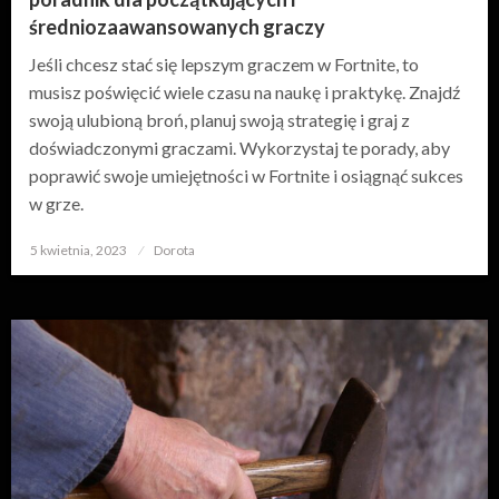
średniozaawansowanych graczy
Jeśli chcesz stać się lepszym graczem w Fortnite, to
musisz poświęcić wiele czasu na naukę i praktykę. Znajdź
swoją ulubioną broń, planuj swoją strategię i graj z
doświadczonymi graczami. Wykorzystaj te porady, aby
poprawić swoje umiejętności w Fortnite i osiągnąć sukces
w grze.
5 kwietnia, 2023
Opublikowane
Dorota
w