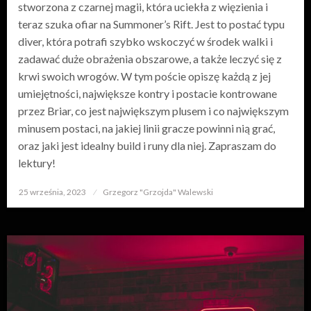
stworzona z czarnej magii, która uciekła z więzienia i
teraz szuka ofiar na Summoner’s Rift. Jest to postać typu
diver, która potrafi szybko wskoczyć w środek walki i
zadawać duże obrażenia obszarowe, a także leczyć się z
krwi swoich wrogów. W tym poście opiszę każdą z jej
umiejętności, największe kontry i postacie kontrowane
przez Briar, co jest największym plusem i co największym
minusem postaci, na jakiej linii gracze powinni nią grać,
oraz jaki jest idealny build i runy dla niej. Zapraszam do
lektury!
25 września, 2023
Opublikowane
Grzegorz "Grzojda" Walewski
w