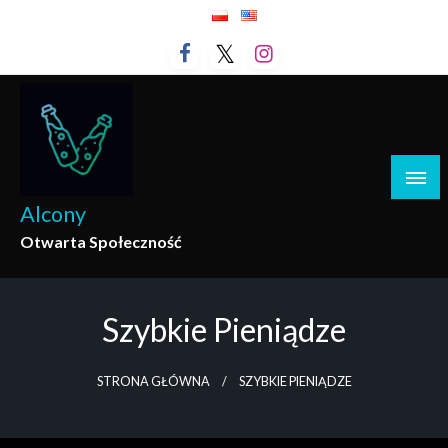
Przejdź
do
treści
Alcony
Otwarta Społeczność
Szybkie Pieniądze
STRONA GŁÓWNA
SZYBKIE PIENIĄDZE