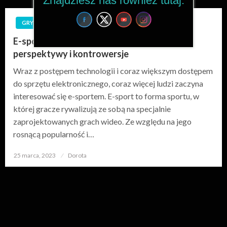
Znajdziesz nas również tutaj:
GRY
E-sport jako sport przyszłości: rozwój,
perspektywy i kontrowersje
Wraz z postępem technologii i coraz większym dostępem
do sprzętu elektronicznego, coraz więcej ludzi zaczyna
interesować się e-sportem. E-sport to forma sportu, w
której gracze rywalizują ze sobą na specjalnie
zaprojektowanych grach wideo. Ze względu na jego
rosnącą popularność i…
25 marca, 2023
Opublikowane
Dorota
w