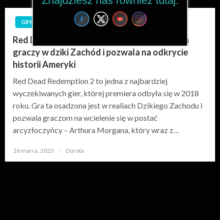
Znajdziesz nas również tutaj:
GRY
Red Dead Redemption 2: Jak gra wprowadza
graczy w dziki Zachód i pozwala na odkrycie
historii Ameryki
Red Dead Redemption 2 to jedna z najbardziej
wyczekiwanych gier, której premiera odbyła się w 2018
roku. Gra ta osadzona jest w realiach Dzikiego Zachodu i
pozwala graczom na wcielenie się w postać
arcyzłoczyńcy – Arthura Morgana, który wraz z…
26 marca, 2023
Opublikowane
Dorota
w