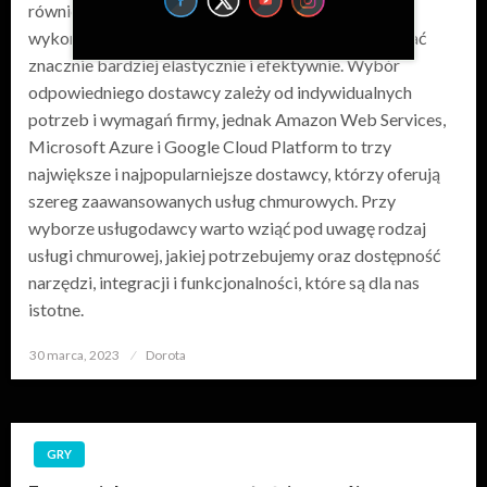
również obecna rzeczywistość dla wielu firm. Dzięki
wykorzystaniu usług chmurowych firmy mogą działać
znacznie bardziej elastycznie i efektywnie. Wybór
odpowiedniego dostawcy zależy od indywidualnych
potrzeb i wymagań firmy, jednak Amazon Web Services,
Microsoft Azure i Google Cloud Platform to trzy
największe i najpopularniejsze dostawcy, którzy oferują
szereg zaawansowanych usług chmurowych. Przy
wyborze usługodawcy warto wziąć pod uwagę rodzaj
usługi chmurowej, jakiej potrzebujemy oraz dostępność
narzędzi, integracji i funkcjonalności, które są dla nas
istotne.
30 marca, 2023
Opublikowane
Dorota
w
GRY