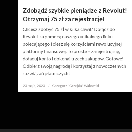
Zdobądź szybkie pieniądze z Revolut!
Otrzymaj 75 zł za rejestrację!
Chcesz zdobyć 75 zł w kilka chwil? Dołącz do
Revolut za pomocą naszego unikalnego linku
polecającego i ciesz się korzyściami rewolucyjnej
platformy finansowej. To proste – zarejestruj się,
doładuj konto i dokonaj trzech zakupów. Gotowe!
Odbierz swoją nagrodę i korzystaj z nowoczesnych
rozwiązań płatniczych!
23 maja, 2023
Opublikowane
Grzegorz "Grzojda" Walewski
w