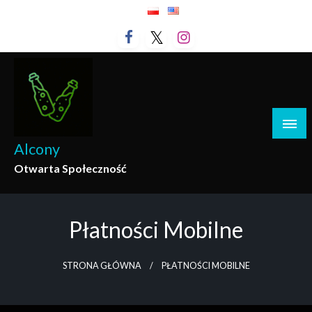
Przejdź
do
treści
Alcony
Otwarta Społeczność
Płatności Mobilne
STRONA GŁÓWNA
PŁATNOŚCI MOBILNE