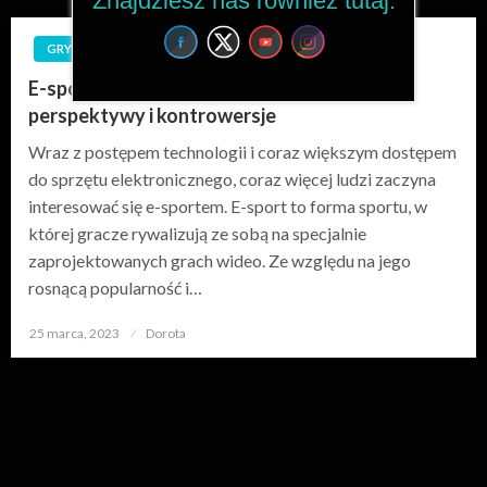
Znajdziesz nas również tutaj:
GRY
E-sport jako sport przyszłości: rozwój,
perspektywy i kontrowersje
Wraz z postępem technologii i coraz większym dostępem
do sprzętu elektronicznego, coraz więcej ludzi zaczyna
interesować się e-sportem. E-sport to forma sportu, w
której gracze rywalizują ze sobą na specjalnie
zaprojektowanych grach wideo. Ze względu na jego
rosnącą popularność i…
25 marca, 2023
Opublikowane
Dorota
w