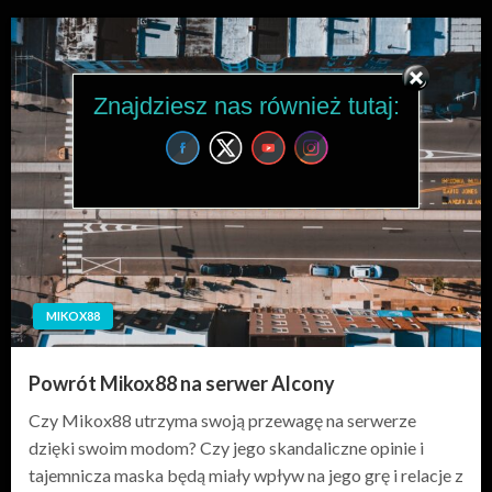
Znajdziesz nas również tutaj:
MIKOX88
Powrót Mikox88 na serwer Alcony
Czy Mikox88 utrzyma swoją przewagę na serwerze
dzięki swoim modom? Czy jego skandaliczne opinie i
tajemnicza maska będą miały wpływ na jego grę i relacje z