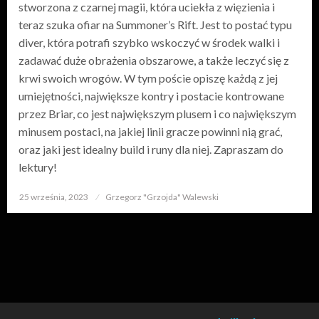
stworzona z czarnej magii, która uciekła z więzienia i
teraz szuka ofiar na Summoner’s Rift. Jest to postać typu
diver, która potrafi szybko wskoczyć w środek walki i
zadawać duże obrażenia obszarowe, a także leczyć się z
krwi swoich wrogów. W tym poście opiszę każdą z jej
umiejętności, największe kontry i postacie kontrowane
przez Briar, co jest największym plusem i co największym
minusem postaci, na jakiej linii gracze powinni nią grać,
oraz jaki jest idealny build i runy dla niej. Zapraszam do
lektury!
25 września, 2023
Opublikowane
Grzegorz "Grzojda" Walewski
w