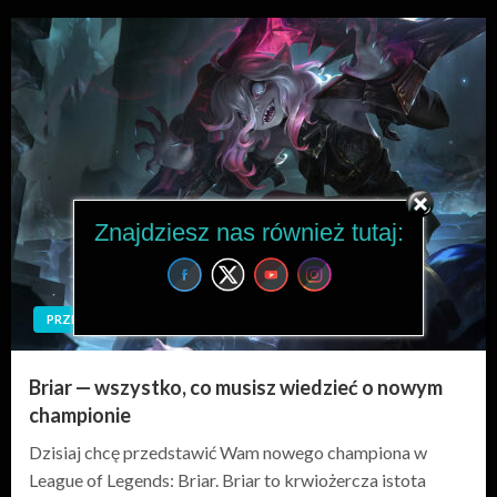
Znajdziesz nas również tutaj:
PRZEDSTAWIENIE POSTACI
Briar — wszystko, co musisz wiedzieć o nowym
championie
Dzisiaj chcę przedstawić Wam nowego championa w
League of Legends: Briar. Briar to krwiożercza istota