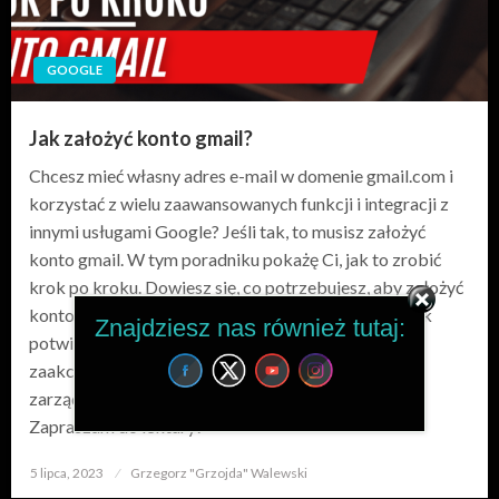
GOOGLE
Jak założyć konto gmail?
Chcesz mieć własny adres e-mail w domenie gmail.com i
korzystać z wielu zaawansowanych funkcji i integracji z
innymi usługami Google? Jeśli tak, to musisz założyć
konto gmail. W tym poradniku pokażę Ci, jak to zrobić
krok po kroku. Dowiesz się, co potrzebujesz, aby założyć
konto gmail, jak wypełnić formularz rejestracyjny, jak
Znajdziesz nas również tutaj:
potwierdzić swój numer telefonu, jak przeczytać i
zaakceptować warunki korzystania z usługi i jak
zarządzać swoją skrzynką odbiorczą w gmailu.
Zapraszam do lektury!
5 lipca, 2023
Opublikowane
Grzegorz "Grzojda" Walewski
w