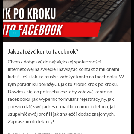
PL
Jak założyć konto facebook?
Chcesz dołączyć do największej społeczności
internetowej na świecie i nawiązać kontakt z milionami
ludzi? Jeśli tak, to musisz założyć konto na facebooku. W
tym poradniku pokażę Ci, jak to zrobić krok po kroku.
Dowiesz się, co potrzebujesz, aby założyć konto na
facebooku, jak wypełnić formularz rejestracyjny, jak
potwierdzić swój adres e-mail lub numer telefonu, jak
uzupełnić swój profil i jak znaleźć i dodać znajomych.
Zapraszam do lektury!
5 lipca, 2023
Opublikowane
Grzegorz "Grzojda" Walewski