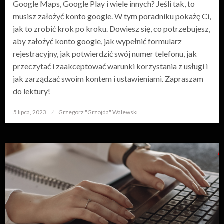
Google Maps, Google Play i wiele innych? Jeśli tak, to
musisz założyć konto google. W tym poradniku pokażę Ci,
jak to zrobić krok po kroku. Dowiesz się, co potrzebujesz,
aby założyć konto google, jak wypełnić formularz
rejestracyjny, jak potwierdzić swój numer telefonu, jak
przeczytać i zaakceptować warunki korzystania z usługi i
jak zarządzać swoim kontem i ustawieniami. Zapraszam
do lektury!
5 lipca, 2023
Opublikowane
Grzegorz "Grzojda" Walewski
w