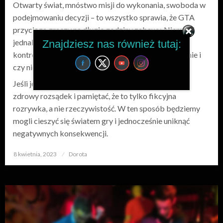
Otwarty świat, mnóstwo misji do wykonania, swoboda w
podejmowaniu decyzji – to wszystko sprawia, że GTA
przyciąga graczy na długie godziny zabawy. Niemniej
jednak, warto zastanowić się nad tym, czy takie
Znajdziesz nas również tutaj:
kontrowersyjne treści i styl gry są dla nas odpowiednie i
czy nie wpłyną negatywnie na nasze zachowania.
Jeśli jednak decydujemy się na grę, warto zachować
zdrowy rozsądek i pamiętać, że to tylko fikcyjna
rozrywka, a nie rzeczywistość. W ten sposób będziemy
mogli cieszyć się światem gry i jednocześnie uniknąć
negatywnych konsekwencji.
8 kwietnia, 2023
Opublikowane
Dorota
w