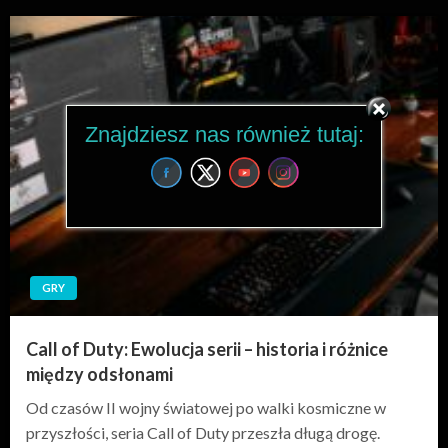
Znajdziesz nas również tutaj:
GRY
Call of Duty: Ewolucja serii – historia i różnice
między odsłonami
Od czasów II wojny światowej po walki kosmiczne w
przyszłości, seria Call of Duty przeszła długą drogę.