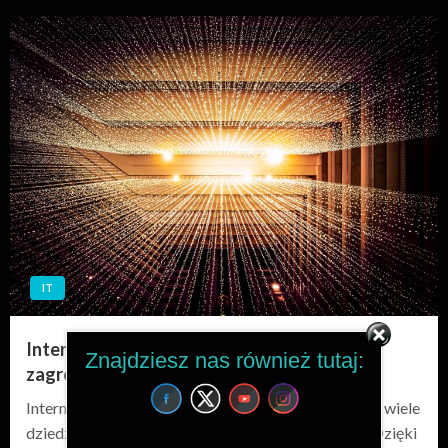
IT
Internet Rzeczy (IoT) – rozwój, potencjał i
Znajdziesz nas również tutaj:
zagrożenia
Internet Rzeczy to koncepcja, która rewolucjonizuje wiele
dziedzin życia, od przemysłu po medycynę i usługi. Dzięki