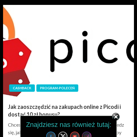
CASHBACK
PROGRAM-POLECEŃ
Jak zaoszczędzić na zakupach online z Picodi i
dostać 10 zł bonusu?
Znajdziesz nas również tutaj:
Chcesz kupować taniej i mądrzej w internecie? Dowiedz
się, jak otrzymywać zwroty pieniędzy za każde zakupy