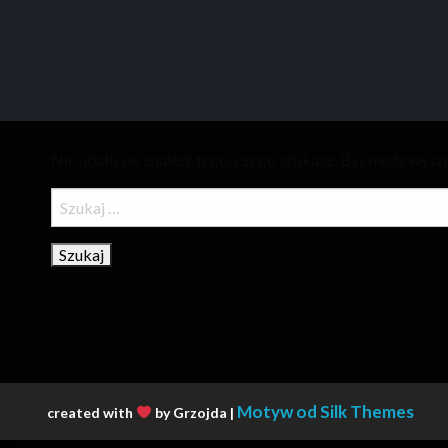
Nie udało się znaleźć tego, czego szukasz. Być może wyszu
Szukaj:
Motyw od Silk Themes
created with
by Grzojda |