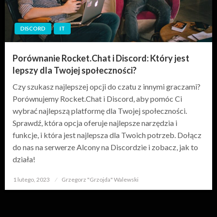
DISCORD
IT
Porównanie Rocket.Chat i Discord: Który jest
lepszy dla Twojej społeczności?
Czy szukasz najlepszej opcji do czatu z innymi graczami?
Porównujemy Rocket.Chat i Discord, aby pomóc Ci
wybrać najlepszą platformę dla Twojej społeczności.
Sprawdź, która opcja oferuje najlepsze narzędzia i
funkcje, i która jest najlepsza dla Twoich potrzeb. Dołącz
do nas na serwerze Alcony na Discordzie i zobacz, jak to
działa!
1 lutego, 2023
Opublikowane
Grzegorz "Grzojda" Walewski
w