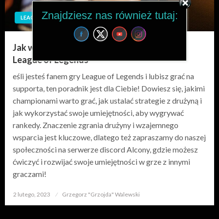
Znajdziesz nas również tutaj:
LEAGUE OF LEGENDS
Jak wygrywać rankedy grając supportem w
League of Legends
eśli jesteś fanem gry League of Legends i lubisz grać na
supporta, ten poradnik jest dla Ciebie! Dowiesz się, jakimi
championami warto grać, jak ustalać strategie z drużyną i
jak wykorzystać swoje umiejętności, aby wygrywać
rankedy. Znaczenie zgrania drużyny i wzajemnego
wsparcia jest kluczowe, dlatego też zapraszamy do naszej
społeczności na serwerze discord Alcony, gdzie możesz
ćwiczyć i rozwijać swoje umiejętności w grze z innymi
graczami!
2 lutego, 2023
Opublikowane
Grzegorz "Grzojda" Walewski
w