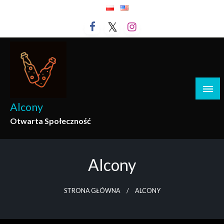
Przejdź
do
treści
Alcony
Otwarta Społeczność
Alcony
STRONA GŁÓWNA
ALCONY