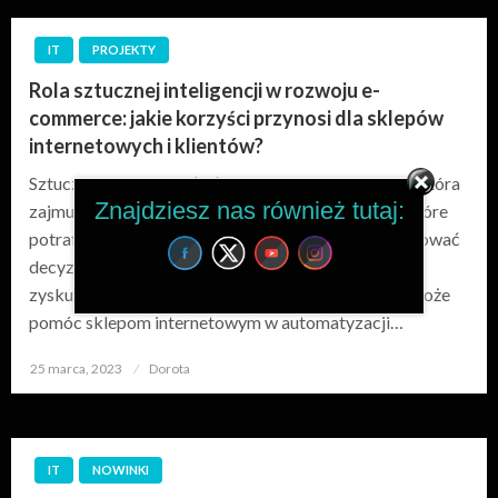
IT
PROJEKTY
Rola sztucznej inteligencji w rozwoju e-
commerce: jakie korzyści przynosi dla sklepów
internetowych i klientów?
Sztuczna inteligencja (AI) to dziedzina informatyki, która
Znajdziesz nas również tutaj:
zajmuje się tworzeniem inteligentnych systemów, które
potrafią uczyć się, przetwarzać informacje i podejmować
decyzje na podstawie danych. W ostatnich latach AI
zyskuje na popularności w e-commerce, ponieważ może
pomóc sklepom internetowym w automatyzacji…
25 marca, 2023
Opublikowane
Dorota
w
IT
NOWINKI