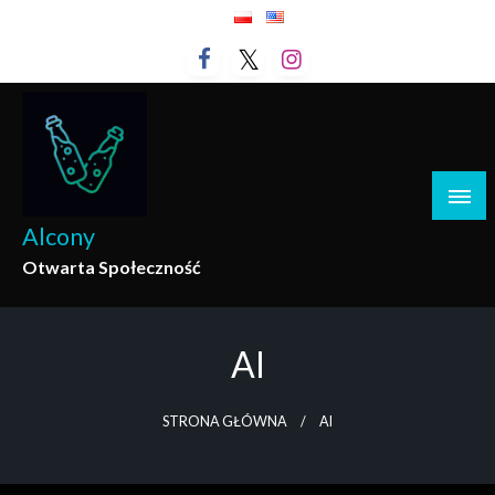
Przejdź
do
treści
Alcony
Otwarta Społeczność
AI
STRONA GŁÓWNA
AI