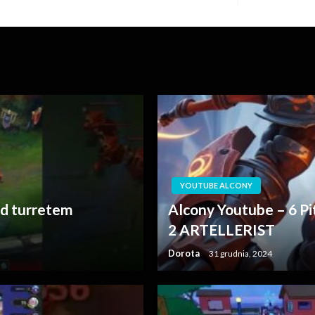
wpis
YOUTUBE ALCONY
od turretem
Alcony Youtube – 6 P
2 ARTELLERIST
Dorota
31 grudnia, 2024