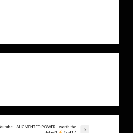
Youtube – AUGMENTED POWER… worth the
delay?!
#set17