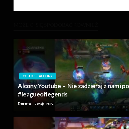
wpis
wpisu
MOŻE CI SIĘ SPODOBAĆ RÓWNIEŻ
YOUTUBE ALCONY
Alcony Youtube – Nie zadzieraj z nami p
#leagueoflegends
Dorota
7 maja, 2026