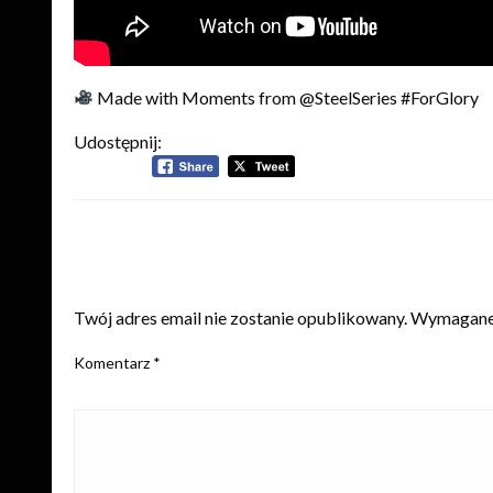
Made with Moments from @SteelSeries #ForGlory
Udostępnij:
ZOSTAW ODPOWIEDŹ
Twój adres email nie zostanie opublikowany.
Wymagane 
Komentarz
*