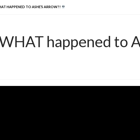
AT HAPPENED TO ASHE’S ARROW?!
 WHAT happened to A