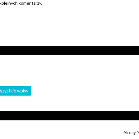
 kolejnych komentarzy.
szystkie wpisy
Alcony 
Następny