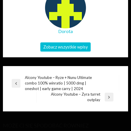
Dorota
Zobacz wszystkie wpisy
Nawigacja
Alcony Youtube – Ryze + Nunu Ultimate
combo 100% winratio | 5000 dmg |
Poprzedni
wpisu
oneshot | early game carry | 2024
wpis
Alcony Youtube – Zyra turret
Następny
outplay
wpis
MOŻE CI SIĘ SPODOBAĆ RÓWNIEŻ