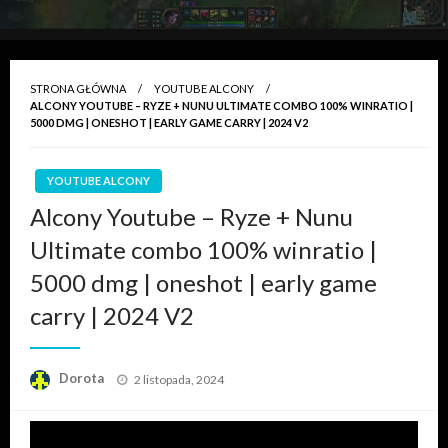
STRONA GŁÓWNA
YOUTUBE ALCONY
ALCONY YOUTUBE – RYZE + NUNU ULTIMATE COMBO 100% WINRATIO |
5000 DMG | ONESHOT | EARLY GAME CARRY | 2024 V2
YOUTUBE ALCONY
Alcony Youtube – Ryze + Nunu
Ultimate combo 100% winratio |
5000 dmg | oneshot | early game
carry | 2024 V2
Opublikowane
Dorota
2 listopada, 2024
w