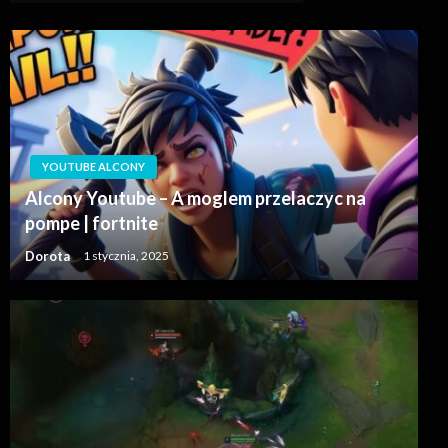
YOUTUBE ALCONY
Alcony Youtube – A moglem przelaczyc na
pompe | fortnite
Dorota
1 stycznia, 2025