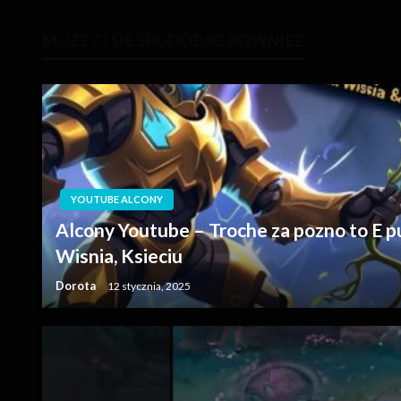
wpisu
MOŻE CI SIĘ SPODOBAĆ RÓWNIEŻ
YOUTUBE ALCONY
Alcony Youtube – Troche za pozno to E pus
Wisnia, Ksieciu
Dorota
12 stycznia, 2025