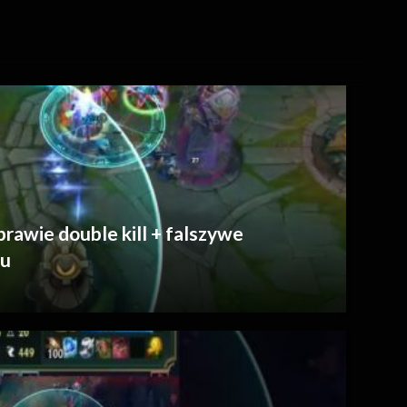
rawie double kill + falszywe
iu