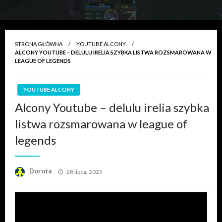
STRONA GŁÓWNA
YOUTUBE ALCONY
ALCONY YOUTUBE – DELULU IRELIA SZYBKA LISTWA ROZSMAROWANA W
LEAGUE OF LEGENDS
YOUTUBE ALCONY
Alcony Youtube – delulu irelia szybka
listwa rozsmarowana w league of
legends
Opublikowane
Dorota
28 lipca, 2025
w