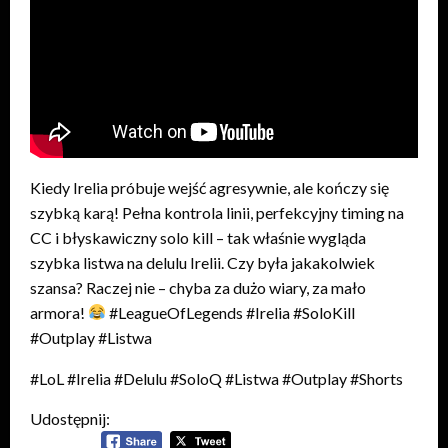
Kiedy Irelia próbuje wejść agresywnie, ale kończy się
szybką karą! Pełna kontrola linii, perfekcyjny timing na
CC i błyskawiczny solo kill – tak właśnie wygląda
szybka listwa na delulu Irelii. Czy była jakakolwiek
szansa? Raczej nie – chyba za dużo wiary, za mało
armora!
#LeagueOfLegends #Irelia #SoloKill
#Outplay #Listwa
#LoL #Irelia #Delulu #SoloQ #Listwa #Outplay #Shorts
Udostępnij: