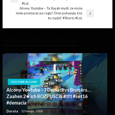
Poprzedni
wpisu
#LoL
wpis
Alcony Youtube – Ta Xayah myśli, że może
mnie posmyrać po rogu? Ornn pokazuje, kto
Następny
tu rządzi! #Shorts #LoL
wpis
MOŻE CI SIĘ SPODOBAĆ RÓWNIEŻ
YOUTUBE ALCONY
Alcony Youtube – 7 Demacii vs Bruisers…
Zaahen 2★ ich ROZPUŚCIŁ #tft #set16
#demacia
Dorota
22 lutego, 2026