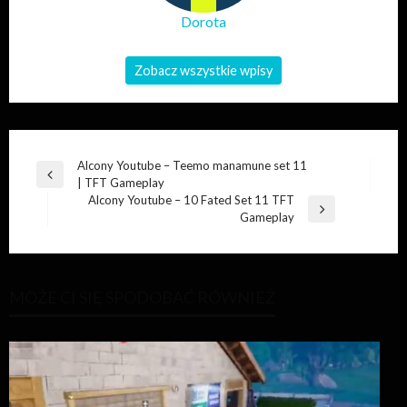
Dorota
Zobacz wszystkie wpisy
Nawigacja
Alcony Youtube – Teemo manamune set 11
Poprzedni
| TFT Gameplay
wpisu
wpis
Alcony Youtube – 10 Fated Set 11 TFT
Następny
Gameplay
wpis
MOŻE CI SIĘ SPODOBAĆ RÓWNIEŻ