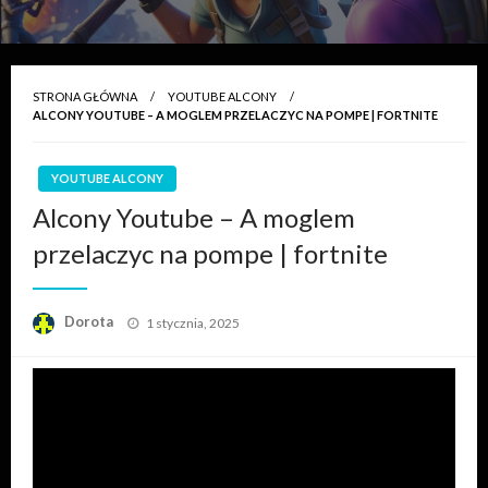
STRONA GŁÓWNA
YOUTUBE ALCONY
ALCONY YOUTUBE – A MOGLEM PRZELACZYC NA POMPE | FORTNITE
YOUTUBE ALCONY
Alcony Youtube – A moglem
przelaczyc na pompe | fortnite
Opublikowane
Dorota
1 stycznia, 2025
w