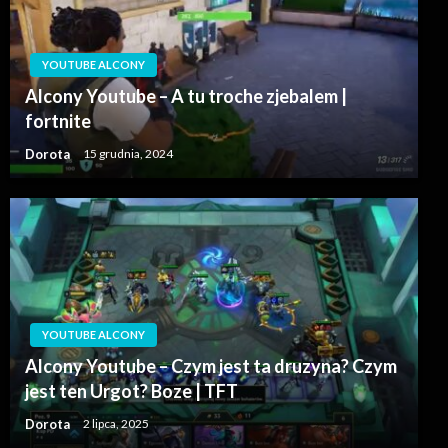
YOUTUBE ALCONY
Alcony Youtube – A tu troche zjebalem |
fortnite
Dorota
15 grudnia, 2024
YOUTUBE ALCONY
Alcony Youtube – Czym jest ta druzyna? Czym
jest ten Urgot? Boze | TFT
Dorota
2 lipca, 2025