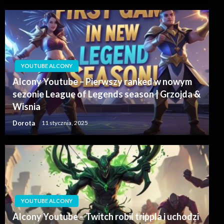
YOUTUBE ALCONY
Alcony Youtube – Pierwszy ranked w nowym
sezonie League of Legends season | Grzojda &
Wisnia
Dorota
11 stycznia, 2025
YOUTUBE ALCONY
Alcony Youtube – Twitch robil trippla i uchodzi