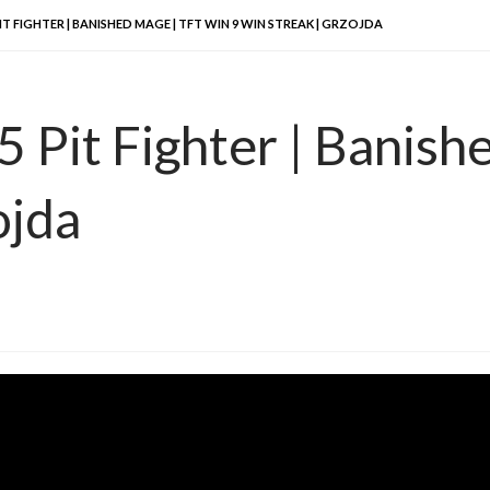
T FIGHTER | BANISHED MAGE | TFT WIN 9 WIN STREAK | GRZOJDA
5 Pit Fighter | Banis
ojda