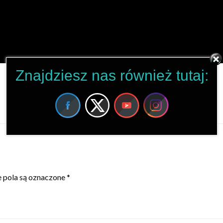
Znajdziesz nas również tutaj:
pola są oznaczone
*