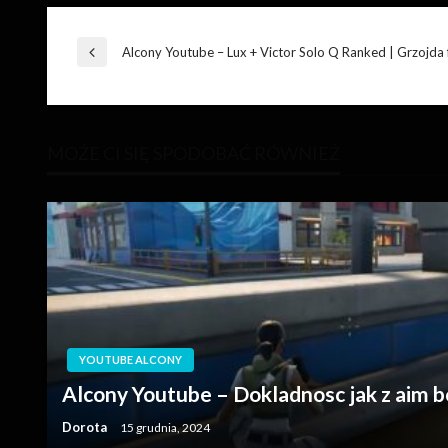
Nawigacja
Alcony Youtube – Lux + Victor Solo Q Ranked | Grzojda 
Poprzedni
wpis
wpisu
MOŻE CI SIĘ SPODOBAĆ RÓWNIEŻ
YOUTUBE ALCONY
Alcony Youtube – Dokladnosc jak z aim b
Dorota
15 grudnia, 2024