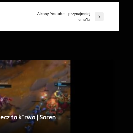
Alcony Youtube – przynajmniej
Następny
uma*la
wpis
cz to k*rwo | Soren