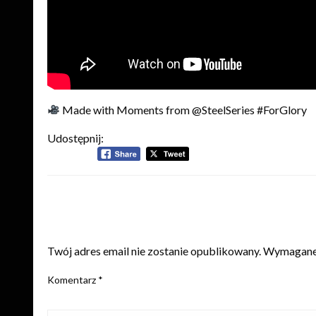
Made with Moments from @SteelSeries #ForGlory
Udostępnij:
ZOSTAW ODPOWIEDŹ
Twój adres email nie zostanie opublikowany.
Wymagane 
Komentarz
*