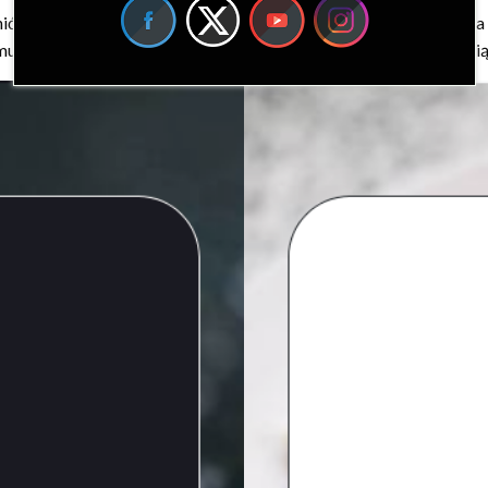
ć graficzkę. Po niedługim czasie nowy design był już gotowy, a j
muję się profesjonalnie front-endem, no ale w końcu udało się i osi