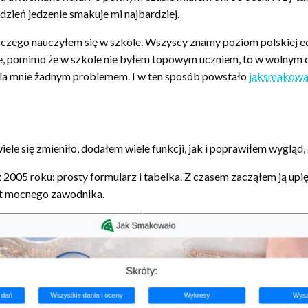
zień jedzenie smakuje mi najbardziej.
, czego nauczyłem się w szkole. Wszyscy znamy poziom polskiej e
e, pomimo że w szkole nie byłem topowym uczniem, to w wolnym 
 dla mnie żadnym problemem. I w ten sposób powstało
jaksmakowal
ele się zmieniło, dodałem wiele funkcji, jak i poprawiłem wygląd
 2005 roku: prosty formularz i tabelka. Z czasem zacząłem ją up
byt mocnego zawodnika.