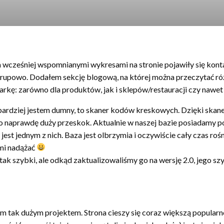
za wcześniej wspomnianymi wykresami na stronie pojawiły się kont
grupowo. Dodałem sekcję blogową, na której można przeczytać róż
warkę: zarówno dla produktów, jak i sklepów/restauracji czy nawet
bardziej jestem dumny, to skaner kodów kreskowych. Dzięki skane
o naprawdę duży przeskok. Aktualnie w naszej bazie posiadamy 
 jest jednym z nich. Baza jest olbrzymia i oczywiście cały czas r
imi nadążać
ak szybki, ale odkąd zaktualizowaliśmy go na wersję 2.0, jego sz
m tak dużym projektem. Strona cieszy się coraz większą popularnoś