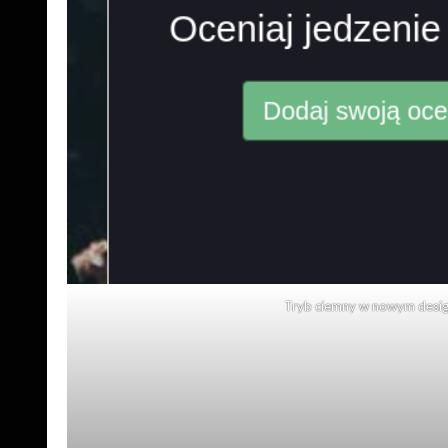
Tryb ciemny w nowym desi