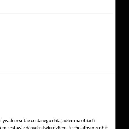
sywałem sobie co danego dnia jadłem na obiad i
kim zestawie danych stwierdziłem, że chciałbym zrobić