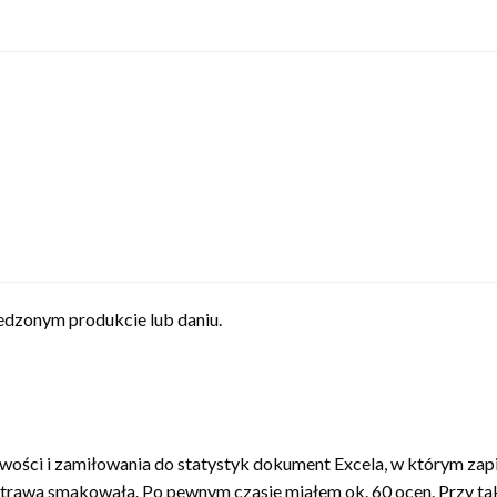
zjedzonym produkcie lub daniu.
wości i zamiłowania do statystyk dokument Excela, w którym zapi
 potrawa smakowała. Po pewnym czasie miałem ok. 60 ocen. Przy ta