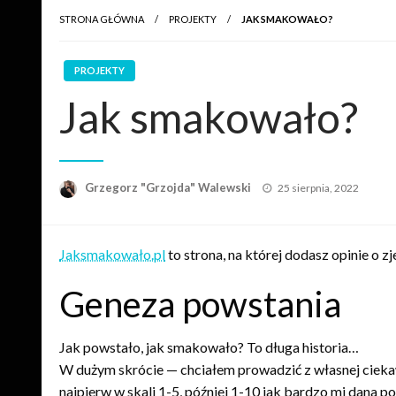
STRONA GŁÓWNA
PROJEKTY
JAK SMAKOWAŁO?
PROJEKTY
Jak smakowało?
Opublikowane
Grzegorz "Grzojda" Walewski
25 sierpnia, 2022
w
Jaksmakowało.pl
to strona, na której dodasz opinie o 
Geneza powstania
Jak powstało, jak smakowało? To długa historia…
W dużym skrócie — chciałem prowadzić z własnej cieka
najpierw w skali 1-5, później 1-10 jak bardzo mi dana