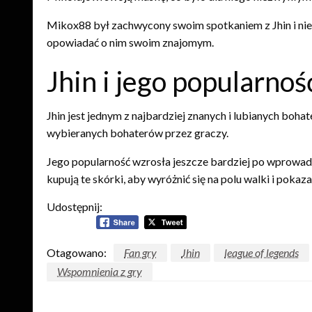
Mikox88 był zachwycony swoim spotkaniem z Jhin i nie m
opowiadać o nim swoim znajomym.
Jhin i jego popularno
Jhin jest jednym z najbardziej znanych i lubianych bohat
wybieranych bohaterów przez graczy.
Jego popularność wzrosła jeszcze bardziej po wprowadze
kupują te skórki, aby wyróżnić się na polu walki i pokaza
Udostępnij:
Otagowano:
Fan gry
Jhin
league of legends
Wspomnienia z gry