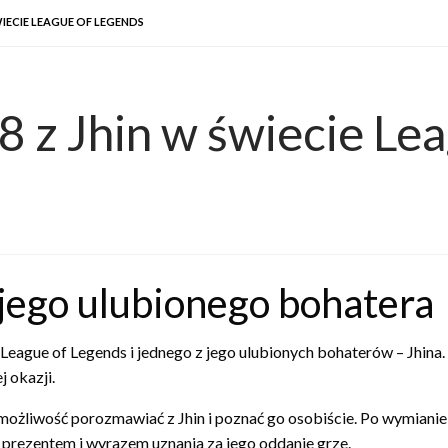
WIECIE LEAGUE OF LEGENDS
 z Jhin w świecie Le
ego ulubionego bohatera
eague of Legends i jednego z jego ulubionych bohaterów – Jhina. K
j okazji.
ł możliwość porozmawiać z Jhin i poznać go osobiście. Po wymianie
prezentem i wyrazem uznania za jego oddanie grze.