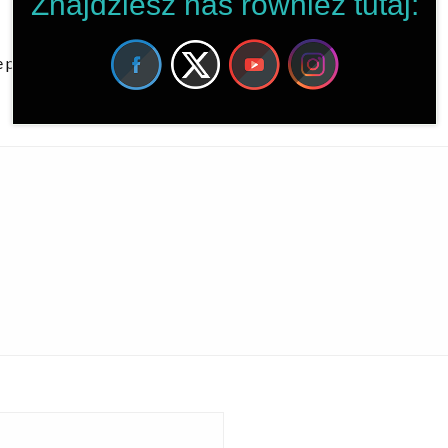
Znajdziesz nas również tutaj:
pola są oznaczone
*