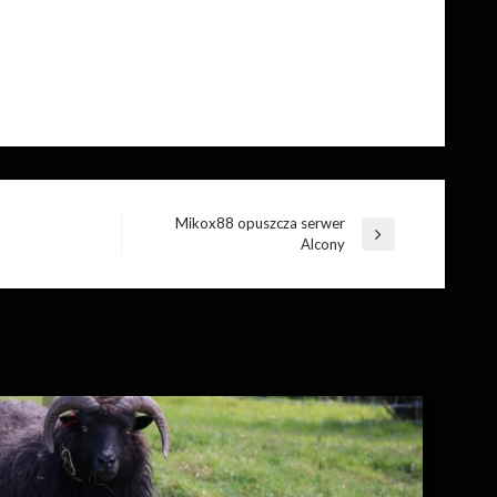
Mikox88 opuszcza serwer
Następny
Alcony
wpis