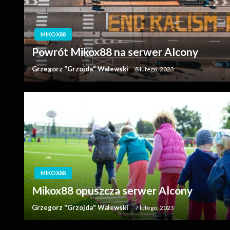
MIKOX88
Powrót Mikox88 na serwer Alcony
Grzegorz "Grzojda" Walewski
8 lutego, 2023
MIKOX88
Mikox88 opuszcza serwer Alcony
Grzegorz "Grzojda" Walewski
7 lutego, 2023