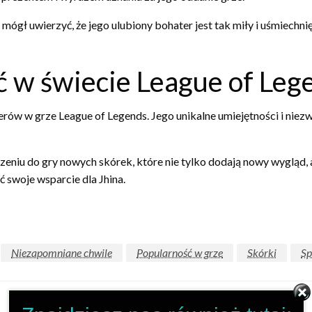
ógł uwierzyć, że jego ulubiony bohater jest tak miły i uśmiechnię
ść w świecie League of Leg
erów w grze League of Legends. Jego unikalne umiejętności i niezwy
niu do gry nowych skórek, które nie tylko dodają nowy wygląd, a
ć swoje wsparcie dla Jhina.
Niezapomniane chwile
Popularność w grze
Skórki
Sp