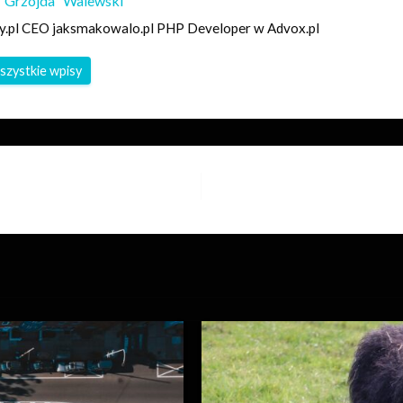
"Grzojda" Walewski
y.pl CEO jaksmakowalo.pl PHP Developer w Advox.pl
szystkie wpisy