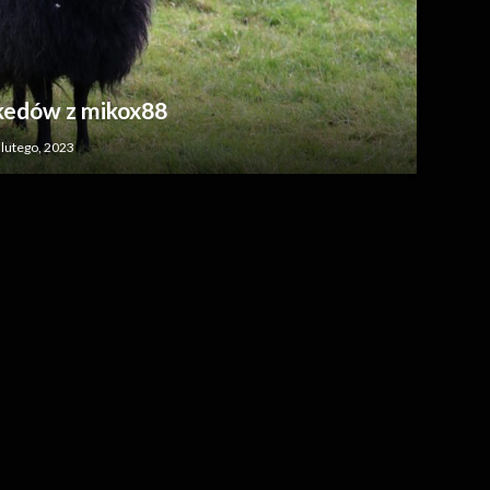
nkedów z mikox88
 lutego, 2023