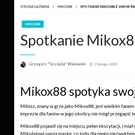
STRONA GŁÓWNA
MIKOX88
SPOTKANIE MIKOX88 Z JHIN W Ś
MIKOX88
Spotkanie Mikox88
Opublikowane
Grzegorz "Grzojda" Walewski
7 lutego, 2023
w
Mikox88 spotyka swoj
Miłosz, znany w grze jako Mikox88, jest wielkim fanem L
imprezie dla fanów w jego okolicy, nie mógł przegapić te
Mikox88 pojawił się na miejscu, pełen ekscytacji, i mia
Mikołajowi swoją maskę, co było dla niego niezwykłym 