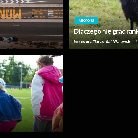
MIKOX88
Dlaczego nie grać ra
Grzegorz "Grzojda" Walewski
1