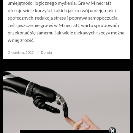
umiejętności logicznego myślenia. Gra w Minecraft
oferuje wiele korzyści, takich jak rozwój umiejętności
społecznych, redukcja stresu i poprawa samopoczucia.
Jeśli jeszcze nie grałeś w Minecraft, warto spróbować i
przekonać się samemu, jak wiele ciekawych rzeczy można
w niej zrobić.
3 kwietnia, 2023
Opublikowane
Dorota
w