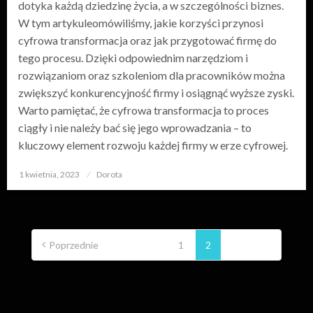
dotyka każdą dziedzinę życia, a w szczególności biznes.
W tym artykuleomówiliśmy, jakie korzyści przynosi
cyfrowa transformacja oraz jak przygotować firmę do
tego procesu. Dzięki odpowiednim narzędziom i
rozwiązaniom oraz szkoleniom dla pracowników można
zwiększyć konkurencyjność firmy i osiągnąć wyższe zyski.
Warto pamiętać, że cyfrowa transformacja to proces
ciągły i nie należy bać się jego wprowadzania – to
kluczowy element rozwoju każdej firmy w erze cyfrowej.
1 kwietnia, 2023
Opublikowane
Dorota
w
Stronicowanie
wpisów
Poprzednie
1
2