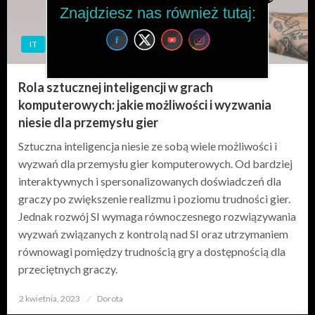
Znajdziesz nas również tutaj:
IT
IT
Rola sztucznej inteligencji w grach
komputerowych: jakie możliwości i wyzwania
niesie dla przemysłu gier
Sztuczna inteligencja niesie ze sobą wiele możliwości i
wyzwań dla przemysłu gier komputerowych. Od bardziej
interaktywnych i spersonalizowanych doświadczeń dla
graczy po zwiększenie realizmu i poziomu trudności gier.
Jednak rozwój SI wymaga równoczesnego rozwiązywania
wyzwań związanych z kontrolą nad SI oraz utrzymaniem
równowagi pomiędzy trudnością gry a dostępnością dla
przeciętnych graczy.
2 kwietnia, 2023
Opublikowane
Dorota
w